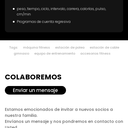
peso, tiempo, ciclo, intervalo, carrera, calorías, pulso,
cm/min
Programas de cuenta regresiva
Tags:
máquina fitness
estación de polea
estación de cable
gimnasio
equipo de entrenamiento
accesorios fitness
COLABOREMOS
Enviar un mensaje
Estamos emocionados de invitar a nuevos socios a
nuestra familia.
Envíanos un mensaje y nos pondremos en contacto con
Usted.