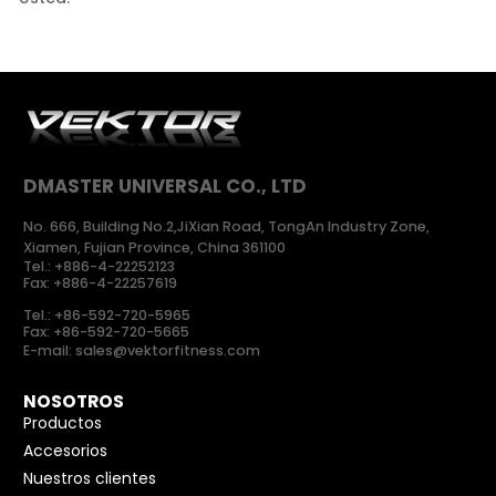
DMASTER UNIVERSAL CO., LTD
No. 666, Building No.2,JiXian Road, TongAn Industry Zone,
Xiamen, Fujian Province, China 361100
Tel.:
+886-4-22252123
Fax: +886-4-22257619
Tel.:
+86-592-720-5965
Fax: +86-592-720-5665
E-mail:
sales@vektorfitness.com
NOSOTROS
Productos
Accesorios
Nuestros clientes