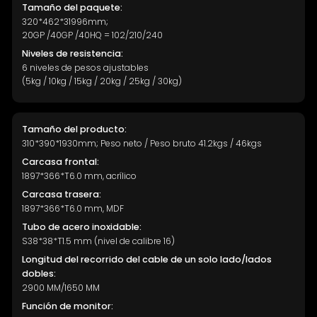
Tamaño del paquete:
320*462*31996mm;
20GP /40GP /40HQ = 102/210/240
Niveles de resistencia:
6 niveles de pesos ajustables
(5kg / 10kg / 15kg / 20kg / 25kg / 30kg)
Tamaño del producto:
310*390*1930mm; Peso neto / Peso bruto 41.2kgs / 46kgs
Carcasa frontal:
1897*366*T6.0 mm, acrílico
Carcasa trasera:
1897*366*T6.0 mm, MDF
Tubo de acero inoxidable:
S38*38*T1.5 mm (nivel de calibre 16)
Longitud del recorrido del cable de un solo lado/lados
dobles:
2900 MM/1650 MM
Función de monitor: