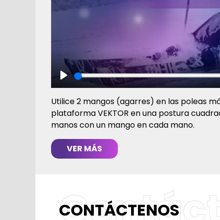
Play
Utilice 2 mangos (agarres) en las poleas más
plataforma VEKTOR en una postura cuadrada
manos con un mango en cada mano.
VER MÁS
Contác
CONTÁCTENOS